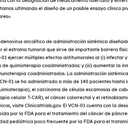
nta con la designación de medicamento huérfano y enfer
amos ultimando el diseño de un posible ensayo clínico piv
res».
enovirus oncolítico de administración sistémica diseñado
r el estroma tumoral que sirve de importante barrera físi
ejercer múltiples efectos antitumorales al (i) infectar y l
os de quimioterapia coadministrados; y (iii) aumentar la 
nmunoterapia coadministrados. La administración sistémica
VCN-01 se ha administrado a más de 140 pacientes hasta la 
imioterapia), el carcinoma de células escamosas de cabez
rapia celular T-CAR), el cáncer colorrectal y el retinoblas
icos, visite Clinicaltrials.gov. El VCN-01 cuenta con la d
pida por la FDA para el tratamiento del cáncer de páncre
d pediátrica poco frecuente por la FDA para el tratami