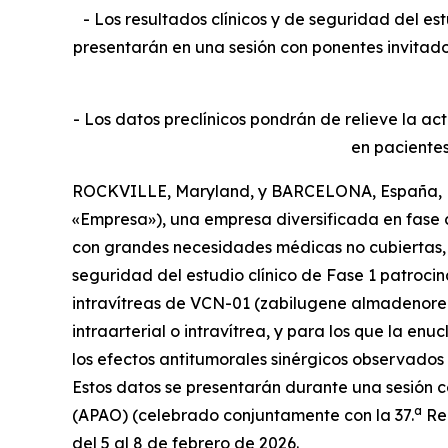
- Los resultados clínicos y de seguridad del 
presentarán en una sesión con ponentes invitados
- Los datos preclínicos pondrán de relieve la a
en pacientes
ROCKVILLE, Maryland, y BARCELONA, España, Fe
«Empresa»), una empresa diversificada en fase 
con grandes necesidades médicas no cubiertas, h
seguridad del estudio clínico de Fase 1 patroci
intravítreas de VCN-01 (zabilugene almadenorepv
intraarterial o intravítrea, y para los que la e
los efectos antitumorales sinérgicos observado
Estos datos se presentarán durante una sesión 
a
(APAO) (celebrado conjuntamente con la 37.
Reu
del 5 al 8 de febrero de 2026.