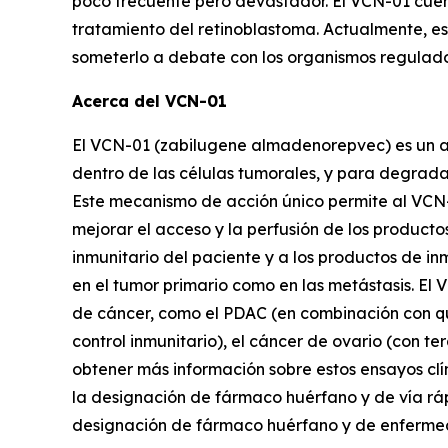
poco frecuente pero devastador. El VCN-01 cue
tratamiento del retinoblastoma. Actualmente, est
someterlo a debate con los organismos regulado
Acerca del VCN-01
El VCN-01 (zabilugene almadenorepvec) es un ad
dentro de las células tumorales, y para degrada
Este mecanismo de acción único permite al VCN-01 
mejorar el acceso y la perfusión de los product
inmunitario del paciente y a los productos de i
en el tumor primario como en las metástasis. El 
de cáncer, como el PDAC (en combinación con qu
control inmunitario), el cáncer de ovario (con te
obtener más información sobre estos ensayos clín
la designación de fármaco huérfano y de vía rá
designación de fármaco huérfano y de enfermeda