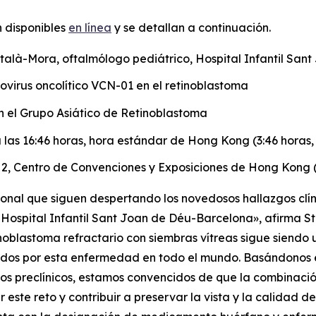
n disponibles
en línea
y se detallan a continuación.
talà-Mora, oftalmólogo pediátrico, Hospital Infantil Sa
novirus oncolítico VCN-01 en el retinoblastoma
n el Grupo Asiático de Retinoblastoma
 las 16:46 horas, hora estándar de Hong Kong (3:46 horas, 
a 2, Centro de Convenciones y Exposiciones de Hong Kong
ional que siguen despertando los novedosos hallazgos clín
 Hospital Infantil Sant Joan de Déu-Barcelona», afirma S
etinoblastoma refractario con siembras vítreas sigue sien
tados por esta enfermedad en todo el mundo. Basándonos 
gos preclínicos, estamos convencidos de que la combinaci
te reto y contribuir a preservar la vista y la calidad d