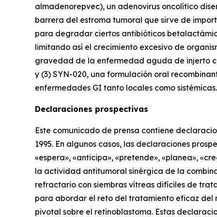
almadenorepvec), un adenovirus oncolítico diseñ
barrera del estroma tumoral que sirve de impor
para degradar ciertos antibióticos betalactámic
limitando así el crecimiento excesivo de organi
gravedad de la enfermedad aguda de injerto co
y (3) SYN-020, una formulación oral recombinant
enfermedades GI tanto locales como sistémicas. 
Declaraciones prospectivas
Este comunicado de prensa contiene declaracione
1995. En algunos casos, las declaraciones prospe
«espera», «anticipa», «pretende», «planea», «cre
la actividad antitumoral sinérgica de la combin
refractario con siembras vítreas difíciles de t
para abordar el reto del tratamiento eficaz del 
pivotal sobre el retinoblastoma. Estas declaraci