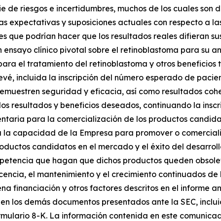
 de riesgos e incertidumbres, muchos de los cuales son di
las expectativas y suposiciones actuales con respecto a las
es que podrían hacer que los resultados reales difieran s
n ensayo clínico pivotal sobre el retinoblastoma para su 
 para el tratamiento del retinoblastoma y otros beneficio
prevé, incluida la inscripción del número esperado de paci
emuestren seguridad y eficacia, así como resultados cohe
los resultados y beneficios deseados, continuando la inscri
aria para la comercialización de los productos candidato
s a la capacidad de la Empresa para promover o comercial
roductos candidatos en el mercado y el éxito del desarrollo
petencia que hagan que dichos productos queden obsolet
cencia, el mantenimiento y el crecimiento continuados de
 financiación y otros factores descritos en el informe an
y en los demás documentos presentados ante la SEC, incluid
formulario 8-K. La información contenida en este comunic