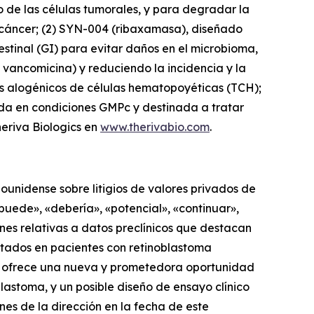
 de las células tumorales, y para degradar la
l cáncer; (2) SYN-004 (ribaxamasa), diseñado
stinal (GI) para evitar daños en el microbioma,
 vancomicina) y reduciendo la incidencia y la
 alogénicos de células hematopoyéticas (TCH);
ida en condiciones GMPc y destinada a tratar
heriva Biologics en
www.therivabio.com
.
unidense sobre litigios de valores privados de
puede», «debería», «potencial», «continuar»,
ones relativas a datos preclínicos que destacan
ltados en pacientes con retinoblastoma
que ofrece una nueva y prometedora oportunidad
lastoma, y un posible diseño de ensayo clínico
nes de la dirección en la fecha de este