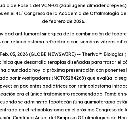
estudio de Fase 1 del VCN-01 (zabilugene almadenorepvec) 
º
 en el 41.
Congreso de la Academia de Oftalmología de 
de febrero de 2026.
ctividad antitumoral sinérgica de la combinación de topot
 con retinoblastoma refractario con siembras vítreas difícil
b. 03, 2026 (GLOBE NEWSWIRE) -- Theriva™ Biologics (N
clínica que desarrolla terapias diseñadas para tratar el
a anunciado hoy la próxima presentación con ponentes inv
nado por investigadores (NCT03284268) que evalúa la segu
ec) en pacientes pediátricos con retinoblastoma intraocu
nucleación era el único tratamiento recomendado. También 
s cuando se administra topotecán (una quimioterapia está
centrada en el retinoblastoma en el próximo Congreso de
nión Científica Anual del Simposio Oftalmológico de Hon