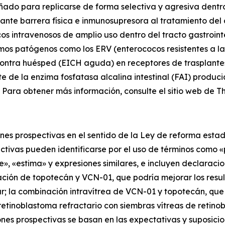
ado para replicarse de forma selectiva y agresiva dentro
tante barrera física e inmunosupresora al tratamiento de
os intravenosos de amplio uso dentro del tracto gastrointe
smos patógenos como los ERV (enterococos resistentes a la
ntra huésped (EICH aguda) en receptores de trasplantes
e de la enzima fosfatasa alcalina intestinal (FAI) produc
Para obtener más información, consulte el sitio web de T
s prospectivas en el sentido de la Ley de reforma estado
ctivas pueden identificarse por el uso de términos como «
e», «estima» y expresiones similares, e incluyen declaraci
ación de topotecán y VCN-01, que podría mejorar los resu
ratar; la combinación intravítrea de VCN-01 y topotecán, 
retinoblastoma refractario con
siembras vítreas de retinob
ones prospectivas se basan en las expectativas y suposicio