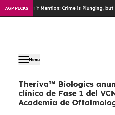
t Mention: Crime is Plunging, but he can’t Han
AGP PICKS
Menu
Theriva™ Biologics anun
clínico de Fase 1 del VC
Academia de Oftalmologí